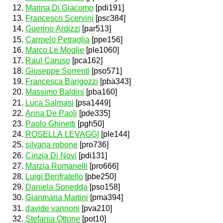
Marina Di Giacomo
[pdi191]
Francesco Scervini
[psc384]
Guerino Ardizzi
[par513]
Carmelo Petraglia
[ppe156]
Marco Le Moglie
[ple1060]
Raul Caruso
[pca162]
Giuseppe Sorrenti
[pso571]
Francesca Barigozzi
[pba343]
Massimo Baldini
[pba160]
Luca Salmasi
[psa1449]
Anna De Paoli
[pde335]
Paolo Ghinetti
[pgh50]
ROSELLA LEVAGGI
[ple144]
silvana robone
[pro736]
Cinzia Di Novi
[pdi131]
Marzia Romanelli
[pro666]
Luigi Benfratello
[pbe250]
Daniela Sonedda
[pso158]
Gianmaria Martini
[pma394]
davide vannoni
[pva210]
Stefania Ottone
[pot10]