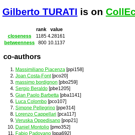
Gilberto TURATI
is on
CollE
rank
value
closeness
1185
4.28161
betweenness
800
10.1137
co-authors
Massimiliano Piacenza
[ppi158]
Joan Costa-Font
[pco20]
massimo bordignon
[pbo259]
Sergio Beraldo
[pbe1205]
Gian Paolo Barbetta
[pba1141]
Luca Colombo
[pco107]
Simone Pellegrino
[ppe314]
Lorenzo Cappellari
[pca117]
Veruska Oppedisano
[pop21]
Daniel Montolio
[pmo352]
Fabio Padovano
[ppa692]